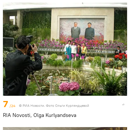
7
/24
© РИА Новости. Фото Ольги Курляндцевой
RIA Novosti, Olga Kurlyandseva