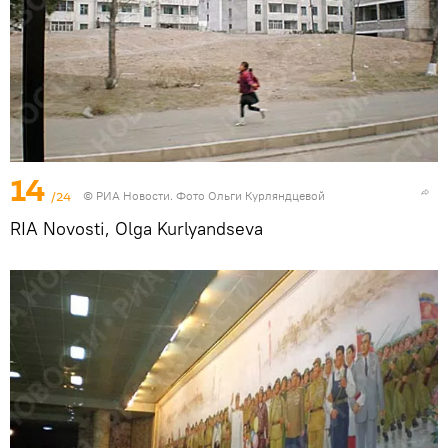
14
/24
© РИА Новости. Фото Ольги Курляндцевой
RIA Novosti, Olga Kurlyandseva