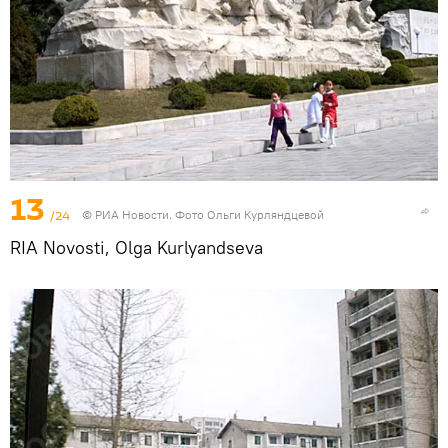
13
/24
© РИА Новости. Фото Ольги Курляндцевой
RIA Novosti, Olga Kurlyandseva