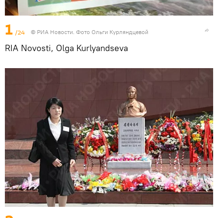
1
/24
© РИА Новости. Фото Ольги Курляндцевой
RIA Novosti, Olga Kurlyandseva