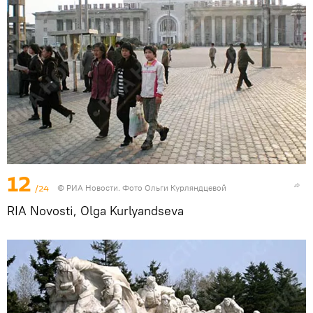
12
/24
© РИА Новости. Фото Ольги Курляндцевой
RIA Novosti, Olga Kurlyandseva