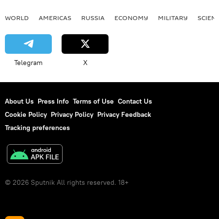
WORLD
AMERICAS
RUSSIA
ECONOMY
MILITARY
SCIEN
Telegram
X
About Us
Press Info
Terms of Use
Contact Us
Cookie Policy
Privacy Policy
Privacy Feedback
Tracking preferences
© 2026 Sputnik All rights reserved. 18+