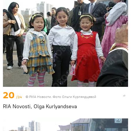
20
/24
© РИА Новости. Фото Ольги Курляндцевой
RIA Novosti, Olga Kurlyandseva