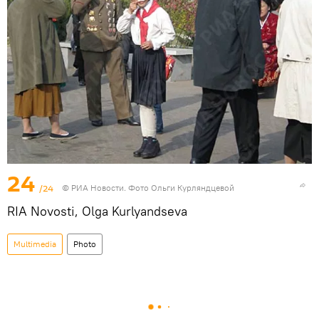
24
/24
© РИА Новости. Фото Ольги Курляндцевой
RIA Novosti, Olga Kurlyandseva
Multimedia
Photo