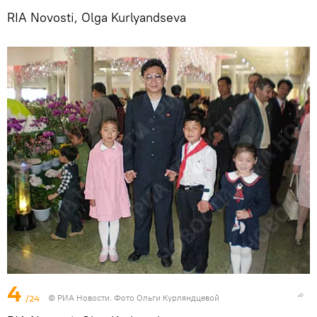
RIA Novosti, Olga Kurlyandseva
4
/24
© РИА Новости. Фото Ольги Курляндцевой